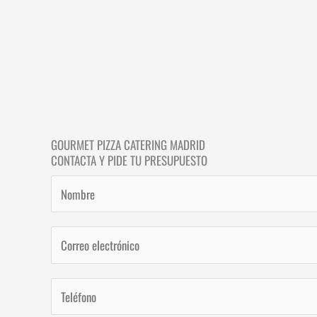
GOURMET PIZZA CATERING MADRID
CONTACTA Y PIDE TU PRESUPUESTO
N
o
m
C
b
o
r
r
T
e
r
e