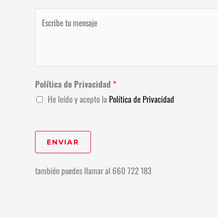
*
e
l
M
o
é
e
e
f
n
l
o
s
e
n
a
c
Política de Privacidad
*
o
j
t
He leído y acepto la
Política de Privacidad
*
e
r
*
ó
n
ENVIAR
i
también puedes llamar al 660 722 183
c
o
*